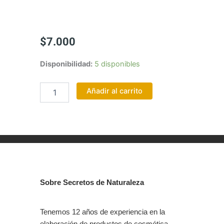
$
7.000
ACEITE
Disponibilidad:
5 disponibles
BIFASICO
DE
Añadir al carrito
BERGAMOTA
100
ML
cantidad
Sobre Secretos de Naturaleza
Tenemos 12 años de experiencia en la