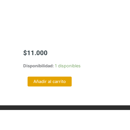
$
11.000
ACEITE
Disponibilidad:
1 disponibles
DE
CANNABIS
Añadir al carrito
50
ML
cantidad